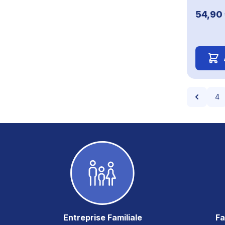
54,90
Page
Pa
4
Entreprise Familiale
Fa