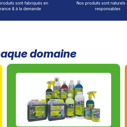
roduits sont fabriqués en
Nos produits sont naturels
rance & à la demande
responsables
chaque domaine