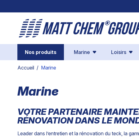
Aller au contenu
Nos produits
Marine
Loisirs
Accueil
/
Marine
Marine
VOTRE PARTENAIRE MAINT
RÉNOVATION DANS LE MON
Leader dans l’entretien et la rénovation du teck, l