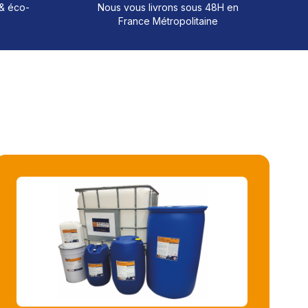
 & éco-
Nous vous livrons sous 48H en
France Métropolitaine