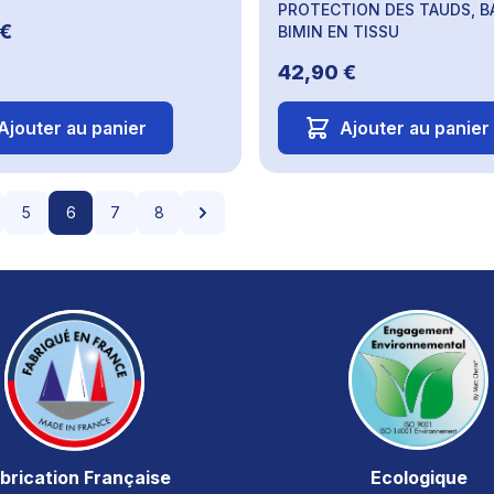
PROTECTION DES TAUDS, B
 €
BIMIN EN TISSU
42,90 €
Ajouter au panier
Ajouter au panier
Page
ge
Page
Vous êtes en train de lire la page
Page
Page
Page
5
6
7
8
brication Française
Ecologique