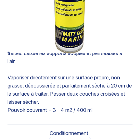
et fibres textiles naturelles ou synthétiques. Action
rapide. Ne tache pas et ne graisse pas.
Ne modifie pratiquement pas l’aspect et la couleur des
textiles et supports compatibles.
Par son pouvoir hydrophobe, constitue une barrière
contre la pénétration de la pluie à travers les tissus
traités. Laisse les supports souples et perméables à
l’air.
Vaporiser directement sur une surface propre, non
grasse, dépoussiérée et parfaitement sèche à 20 cm de
la surface à traiter. Passer deux couches croisées et
laisser sécher.
Pouvoir couvrant = 3 - 4 m2 / 400 ml
Conditionnement :