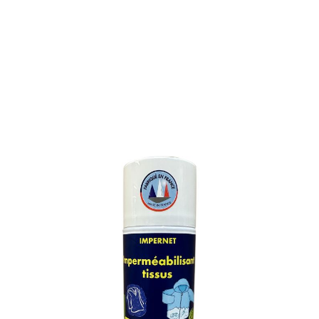
IMPERMEABILISANT
TISSUS
Référence : 548M
IMPERMEABILISANT TISSUS
Application facile par simple imprégnation des supports