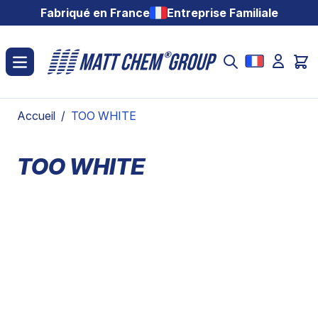
Aller au contenu
Fabriqué en France
Entreprise Familiale
Accueil
/
TOO WHITE
TOO WHITE