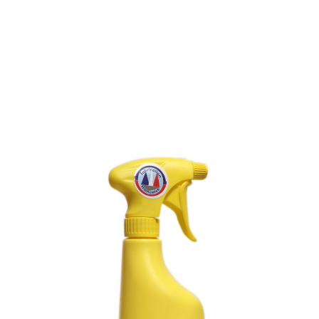
DETACHANT MOISISSURE
POUR STORES ET
AUVENTS EN TISSU
Référence :
086L
DETACHANT MOISISSURE POUR STORES ET
AUVENTS EN TISSU