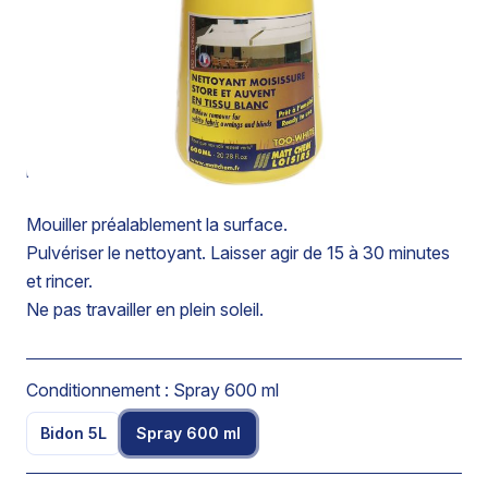
Enlève les piqûres de moisissure. Pulvériser en fines
couches sur la surface à traiter.
Dans le cas de tissus très fragiles ou colorés, il est
recommandé de faire un test de compatibilité au
préalable.
Mouiller préalablement la surface.
Pulvériser le nettoyant. Laisser agir de 15 à 30 minutes
et rincer.
Ne pas travailler en plein soleil.
Conditionnement :
Spray 600 ml
Bidon 5L
Spray 600 ml