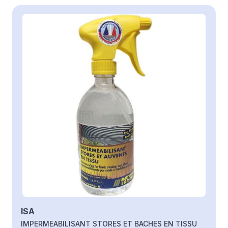
Il est possible de naviguer entre les éléments du carrousel à
Cliquer pour passer le carrousel
ISA
IMPERMEABILISANT STORES ET BACHES EN TISSU