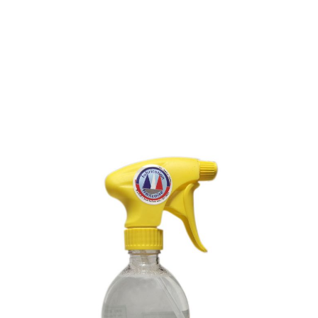
IMPERMEABILISANT
STORES ET BACHES EN
TISSU
Référence :
054L1
IMPERMEABILISANT STORES ET BACHES EN
TISSU