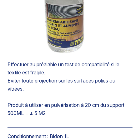
Barrière imperméabilisante entravant l’imprégnation de
l’eau et des liquides aqueux.
Effet filmogène empêchant la poussière et la saleté de
s’incruster.
Neutre - sans silicone.
Effectuer au préalable un test de compatibilité si le
textile est fragile.
Eviter toute projection sur les surfaces polies ou
vitrées.
Produit à utiliser en pulvérisation à 20 cm du support.
500ML = ± 5 M2
Conditionnement :
Bidon 1L