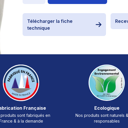
Télécharger la fiche
Recev
technique
abrication Française
Ecologique
produits sont fabriqués en
Nos produits sont naturels 
France & à la demande
responsables