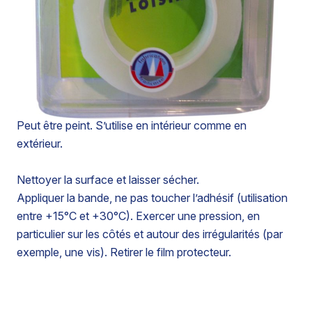
Ruban adhésif étanche transparent qui adhère
immédiatement sur toutes les surfaces.
Flexible, il peut compenser l’expansion.
Résiste aux intempéries et aux rayons U.V. Résiste à
des températures comprises entre -20°C et +70°C.
Adhérence élevée (37,5N / 25 mm).
Peut être peint. S’utilise en intérieur comme en
extérieur.
Nettoyer la surface et laisser sécher.
Appliquer la bande, ne pas toucher l’adhésif (utilisation
entre +15°C et +30°C). Exercer une pression, en
particulier sur les côtés et autour des irrégularités (par
exemple, une vis). Retirer le film protecteur.