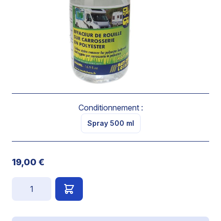
Elimine les coulures de rouille sur le polyester et sur les
surfaces peintes.
Pulvériser et laisser agir quelques minutes. Puis rincer.
Ne pas travailler en plein soleil pour éviter les traces de
coulure.
Conditionnement :
Spray 500 ml
19,00 €
Quantité