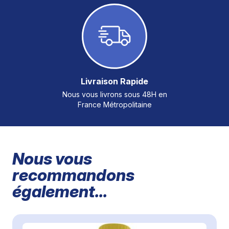
Livraison Rapide
Nous vous livrons sous 48H en
France Métropolitaine
Nous vous
recommandons
également...
Il est possible de naviguer entre les éléments du carrousel à
Cliquer pour passer le carrousel
Cliquer pour accéder à la navigation en carrousel