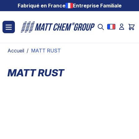
Aller au contenu
Fabriqué en France
Entreprise Familiale
Accueil
/
MATT RUST
MATT RUST