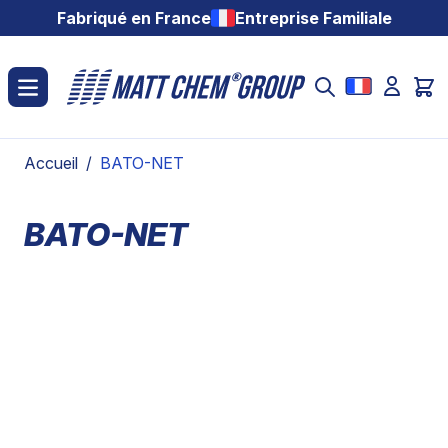
Aller au contenu
Fabriqué en France
Entreprise Familiale
Accueil
/
BATO-NET
BATO-NET