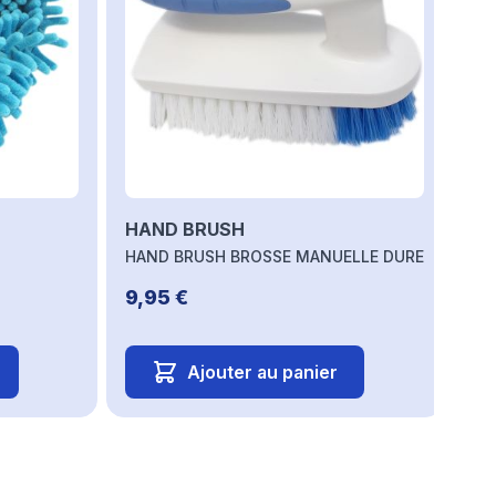
HAND BRUSH
EP
EP
HAND BRUSH BROSSE MANUELLE DURE
SO
9,95 €
23
Ajouter au panier