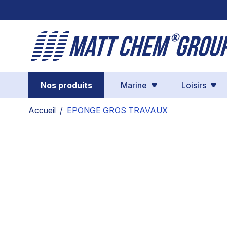
Aller au contenu
Nos produits
Marine
Loisirs
Accueil
/
EPONGE GROS TRAVAUX