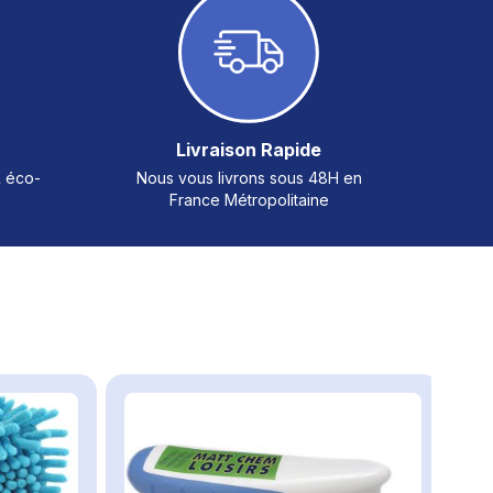
Livraison Rapide
& éco-
Nous vous livrons sous 48H en
France Métropolitaine
arrousel ou passer directement à la navigation dans le carrousel 