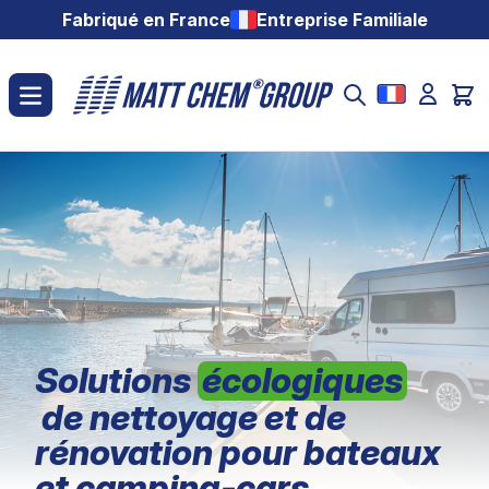
Aller au contenu
Fabriqué en France
Entreprise Familiale
Solutions
écologiques
de nettoyage et de
rénovation pour bateaux
et camping-cars