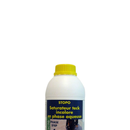
SATURATEUR POUR TECK
EN PHASE AQUEUSE
Référence :
918M
SATURATEUR POUR TECK EN PHASE AQUEUSE
Saturateur hydrofuge incolore qui réduit de façon