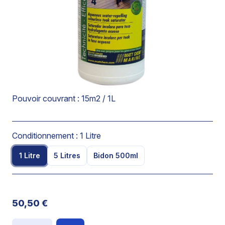
significative le gonflement du bois et son aptitude à
absorber l’eau.
Effet perlant.
Application au pinceau.
La surface est hydrofugée en 30 minutes et effet
maximal de protection en 48 heures.
Pouvoir couvrant : 15m2 / 1L
Conditionnement :
1 Litre
1 Litre
5 Litres
Bidon 500ml
50,50 €
Quantité