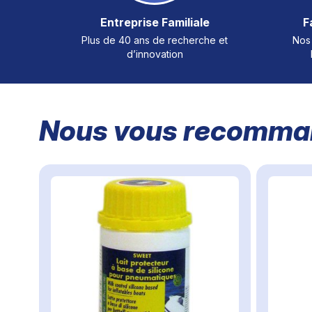
Entreprise Familiale
F
Plus de 40 ans de recherche et
Nos 
d’innovation
Nous vous recomman
Il est possible de naviguer entre les éléments du carrou
Cliquer pour passer le carrousel