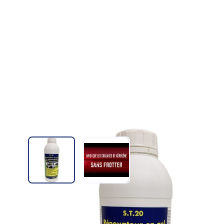
View larger image
View larger image