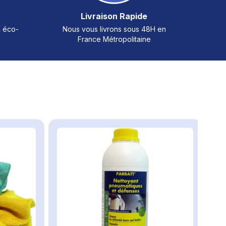
Livraison Rapide
& éco-
Nous vous livrons sous 48H en
France Métropolitaine
arrousel ou passer directement à la navigation dans le carrousel 