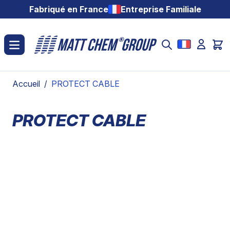
Aller au contenu
Fabriqué en France
Entreprise Familiale
Accueil
/
PROTECT CABLE
PROTECT CABLE