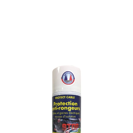
PROTECTION ANTI-
RONGEURS : CÂBLES,
GAINES ÉLECTRIQUES ET
MOUSSES D’ISOLATION
Référence : 198M