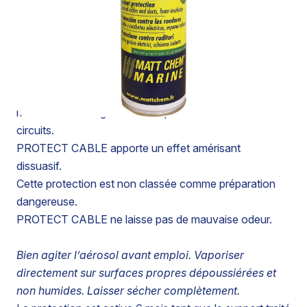
PROTECTION ANTI-RONGEURS : CÂBLES, GAINES
ÉLECTRIQUES ET MOUSSES D’ISOLATION
PROTECT CABLE réduit les risques de détérioration
des matériels tels câbles, gaines électriques et mousse
d’isolation en dissuadant les rongeurs, souris, rats,
mulots de les ronger. Evite les pannes er les courts-
circuits.
PROTECT CABLE apporte un effet amérisant
dissuasif.
Cette protection est non classée comme préparation
dangereuse.
PROTECT CABLE ne laisse pas de mauvaise odeur.
Bien agiter l’aérosol avant emploi. Vaporiser
directement sur surfaces propres dépoussiérées et
non humides. Laisser sécher complètement.