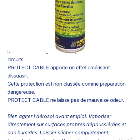
PROTECTION ANTI-RONGEURS : CABLES, GAINES
ELECTRIQUES ET MOUSSES D’ISOLATION
PROTECT CABLE réduit les risques de détérioration
des matériels tels câbles, gaines électriques et mousse
d’isolation en dissuadant les rongeurs, souris, rats,
mulots de les ronger. Evite les pannes er les courts-
circuits.
PROTECT CABLE apporte un effet amérisant
dissuasif.
Cette protection est non classée comme préparation
dangereuse.
PROTECT CABLE ne laisse pas de mauvaise odeur.
Bien agiter l’aérosol avant emploi. Vaporiser
directement sur surfaces propres dépoussiérées et
non humides. Laisser sécher complètement.