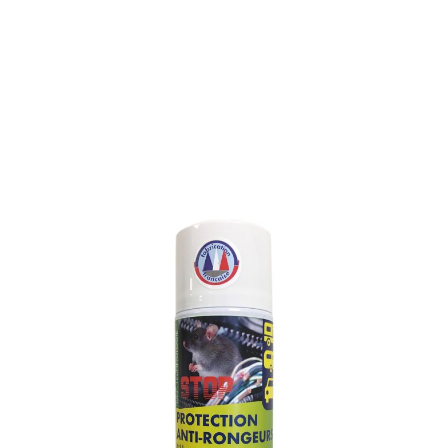
PROTECTION ANTI-
RONGEURS : CABLES,
GAINES ELECTRIQUES ET
MOUSSES D’ISOLATION
Référence : 122L