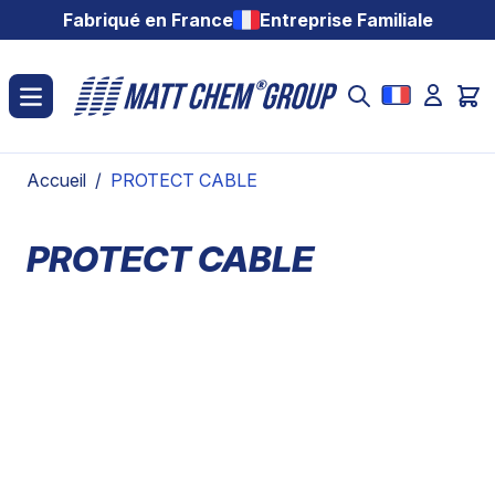
Aller au contenu
Fabriqué en France
Entreprise Familiale
Accueil
/
PROTECT CABLE
PROTECT CABLE