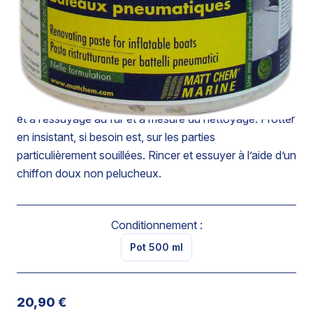
pneumatiques à l’odeur agréable de citron vert.
Ne contient ni abrasif, ni solvant.
Ne raye pas et n’altère pas la surface traitée.
Appliquer à l’aide d’une éponge à grattage souple.
Travailler par petites surfaces en procédant au rinçage
et à l’essuyage au fur et à mesure du nettoyage. Frotter
en insistant, si besoin est, sur les parties
particulièrement souillées. Rincer et essuyer à l’aide d’un
chiffon doux non pelucheux.
Conditionnement :
Pot 500 ml
20,90 €