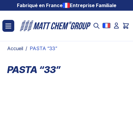
Aller au contenu
Fabriqué en France
Entreprise Familiale
Accueil
/
PASTA “33”
PASTA “33”