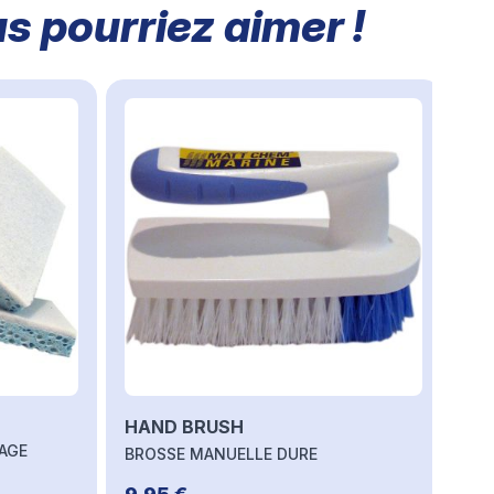
s pourriez aimer !
arrousel ou passer directement à la navigation dans le carrousel 
HAND BRUSH
AGE
BROSSE MANUELLE DURE