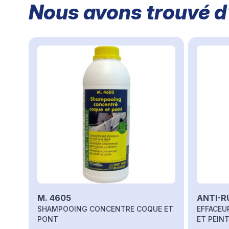
Nous avons trouvé d'
Il est possible de naviguer entre les éléments du carrou
Cliquer pour passer le carrousel
M. 4605
ANTI-R
SHAMPOOING CONCENTRE COQUE ET
EFFACEU
PONT
ET PEIN