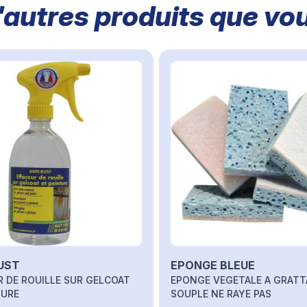
autres produits que vou
sel à l'aide de la touche de tabulation. Vous pouvez sauter le c
UST
EPONGE BLEUE
R DE ROUILLE SUR GELCOAT
EPONGE VEGETALE A GRATT
TURE
SOUPLE NE RAYE PAS