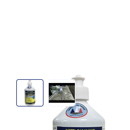
View larger image
View larger image