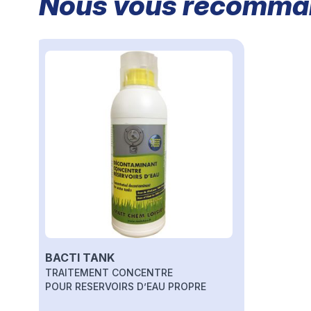
Nous vous recomman
Il est possible de naviguer entre les éléments du carrou
Cliquer pour passer le carrousel
BACTI TANK
TRAITEMENT CONCENTRE
POUR RESERVOIRS D’EAU PROPRE