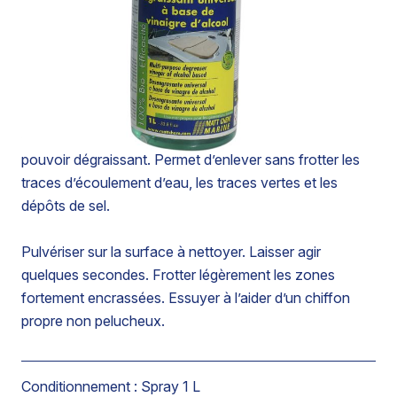
Nettoyant universel prêt à l’emploi à base de vinaigre
d’alcool.
Ne laisse aucun dépôt, ni aucune trace sur les surfaces
nettoyées.
Contient des tensio-actifs sélectionnés pour leur fort
pouvoir dégraissant. Permet d’enlever sans frotter les
traces d’écoulement d’eau, les traces vertes et les
dépôts de sel.
Pulvériser sur la surface à nettoyer. Laisser agir
quelques secondes. Frotter légèrement les zones
fortement encrassées. Essuyer à l’aider d’un chiffon
propre non pelucheux.
Conditionnement :
Spray 1 L