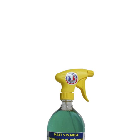
NETTOYANT DEGRAISSANT
UNIVERSEL A BASE DE
VINAIGRE D’ALCOOL
Référence :
260M
NETTOYANT DEGRAISSANT UNIVERSEL A BASE
DE VINAIGRE D’ALCOOL