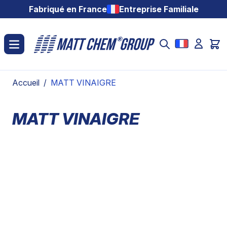
Aller au contenu
Fabriqué en France
Entreprise Familiale
Accueil
/
MATT VINAIGRE
MATT VINAIGRE