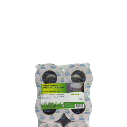
PAPIER TOILETTE 100%
BIODEGRADABLE
Référence : 070L
PAPIER TOILETTE 100% BIODEGRADABLE
Papier toilette avec les qualités suivantes :