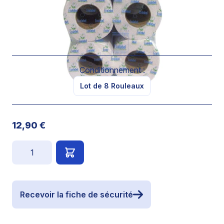
->Se délite au contact de l’eau
->Biodégradable à 100%.
->Par lot de 8 rouleaux
Conditionnement :
Lot de 8 Rouleaux
12,90 €
Quantité
Recevoir la fiche de sécurité