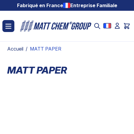
Aller au contenu
Fabriqué en France
Entreprise Familiale
Accueil
/
MATT PAPER
MATT PAPER