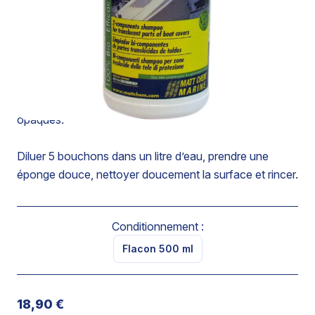
parties translucides des tauds.
Enlève les traces de graisse, de goudron ou d’huile sur
le cristal sans attaquer les coutures.
N’opacifie pas la partie translucide.
Les plastiques transparents des tauds nécessitent un
nettoyage doux, non agressif qui ne les rendra pas
opaques.
Diluer 5 bouchons dans un litre d’eau, prendre une
éponge douce, nettoyer doucement la surface et rincer.
Conditionnement :
Flacon 500 ml
18,90 €