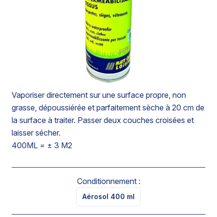
et fibres textiles naturelles ou synthétiques. Action
rapide - Ne tache pas - Ne graisse pas.
Par son pouvoir hydrophobe, constitue une barrière
contre la pénétration des liquides à travers les tissus
traités.
Laisse les supports souples et perméables à l’air.
Vaporiser directement sur une surface propre, non
grasse, dépoussiérée et parfaitement sèche à 20 cm de
la surface à traiter. Passer deux couches croisées et
laisser sécher.
400ML = ± 3 M2
Conditionnement :
Aérosol 400 ml