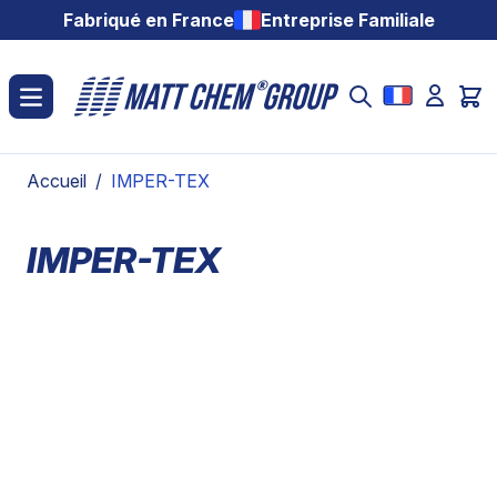
Aller au contenu
Fabriqué en France
Entreprise Familiale
Accueil
/
IMPER-TEX
IMPER-TEX