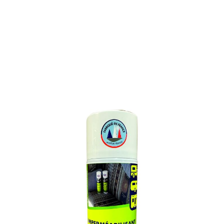
IMPERMEABILISANT
TISSUS
Référence : 020L
IMPERMEABILISANT TISSUS
Application facile par simple imprégnation des supports