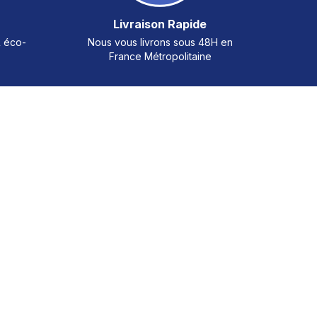
Livraison Rapide
& éco-
Nous vous livrons sous 48H en
France Métropolitaine
arrousel ou passer directement à la navigation dans le carrousel 