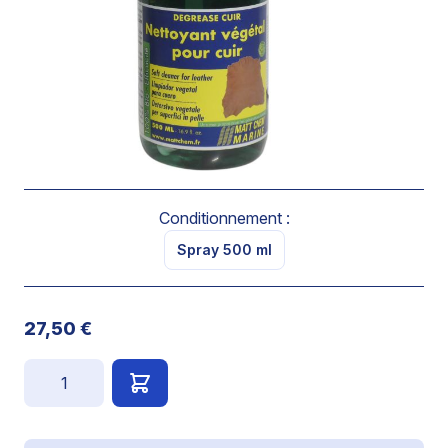
Destiné au nettoyage des sièges, canapés, objets ou
garnitures en cuir, sellerie de bateaux.
S’emploie pur.
Frotter à l’aide d’une éponge ou d’un chiffon doux non
pelucheux.
Conditionnement :
Spray 500 ml
27,50 €
Quantité