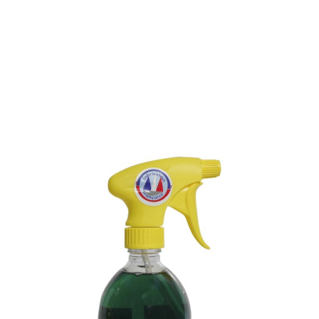
NETTOYANT VEGETAL
POUR CUIR
Référence : 984M
NETTOYANT VEGETAL POUR CUIR
Solubilise totalement les taches de graisse.