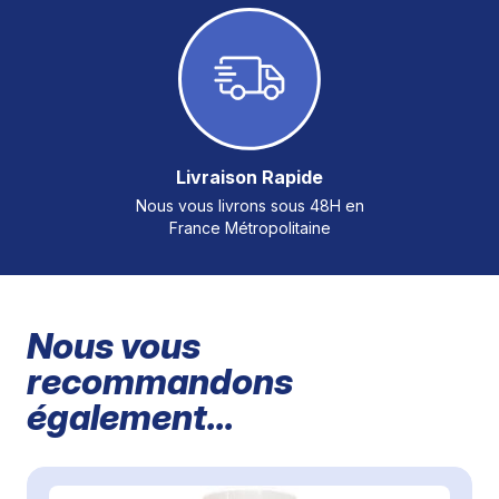
Livraison Rapide
Nous vous livrons sous 48H en
France Métropolitaine
Nous vous
recommandons
également...
Il est possible de naviguer entre les éléments du carrousel à
Cliquer pour passer le carrousel