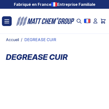
Aller au contenu
Fabriqué en France
Entreprise Familiale
Accueil
/
DEGREASE CUIR
DEGREASE CUIR