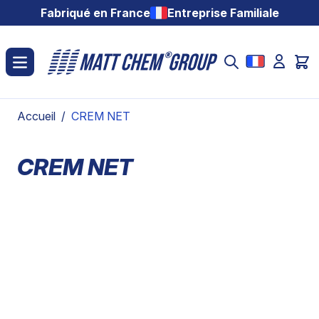
Aller au contenu
Fabriqué en France
Entreprise Familiale
Accueil
/
CREM NET
CREM NET