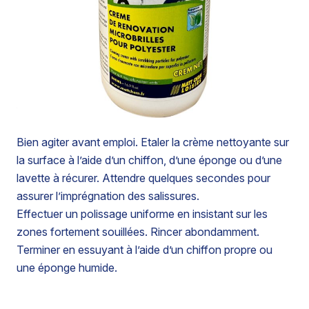
Elimine rapidement les taches de fuel, de kérosène des
avions, les traces de joints noirs et les marques de
champignon.
Avive les surfaces sans les rayer, redonne de l’éclat et
de la brillance.
Bien agiter avant emploi. Etaler la crème nettoyante sur
la surface à l’aide d’un chiffon, d’une éponge ou d’une
lavette à récurer. Attendre quelques secondes pour
assurer l’imprégnation des salissures.
Effectuer un polissage uniforme en insistant sur les
zones fortement souillées. Rincer abondamment.
Terminer en essuyant à l’aide d’un chiffon propre ou
une éponge humide.