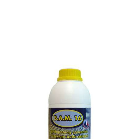
SHAMPOOING CONCENTRÉ
DÉPERLANT AUTO-
SÉCHANT GELCOAT ET
PEINTURE
Référence :
330M