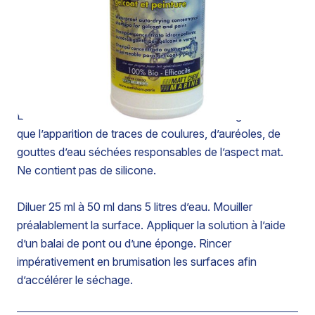
SHAMPOOING CONCENTRÉ DÉPERLANT AUTO-
SÉCHANT GELCOAT ET PEINTURE
Doté de propriétés hydro-dispersantes. Ses effets
«déperlant» et autoséchant permettent de faciliter le
séchage.
Evite les inconvénients survenant au séchage telles
que l’apparition de traces de coulures, d’auréoles, de
gouttes d’eau séchées responsables de l’aspect mat.
Ne contient pas de silicone.
Diluer 25 ml à 50 ml dans 5 litres d’eau. Mouiller
préalablement la surface. Appliquer la solution à l’aide
d’un balai de pont ou d’une éponge. Rincer
impérativement en brumisation les surfaces afin
d’accélérer le séchage.