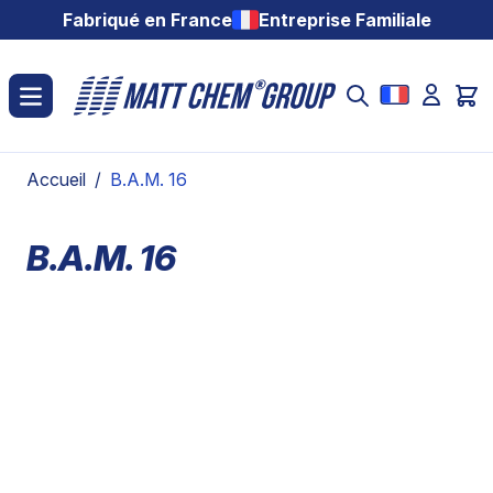
Aller au contenu
Fabriqué en France
Entreprise Familiale
Accueil
/
B.A.M. 16
B.A.M. 16