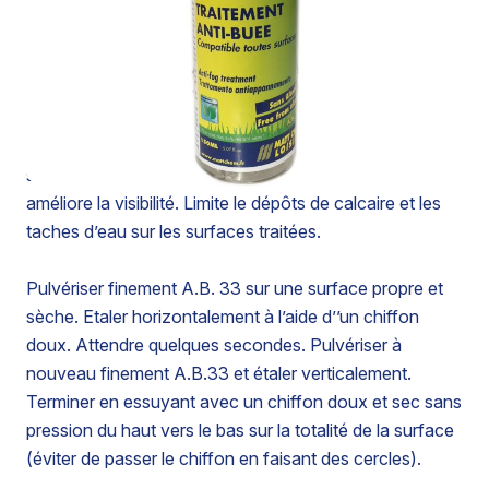
translucide hydrophobe. Réduit les phénomènes
d’adhérence ou de condensation de vapeur d’eau ou
d’air humide sur les surfaces froides en facilitant leur
drainage et leur évacuation. A.B. 33, dans les
conditions d’application préconisée, ne modifie pas la
transparence et n’affecte pas l’aspect général des
surfaces : verre, vitres, glaces, miroirs… A.B. 33
améliore la visibilité. Limite le dépôts de calcaire et les
taches d’eau sur les surfaces traitées.
Pulvériser finement A.B. 33 sur une surface propre et
sèche. Etaler horizontalement à l’aide d’’un chiffon
doux. Attendre quelques secondes. Pulvériser à
nouveau finement A.B.33 et étaler verticalement.
Terminer en essuyant avec un chiffon doux et sec sans
pression du haut vers le bas sur la totalité de la surface
(éviter de passer le chiffon en faisant des cercles).