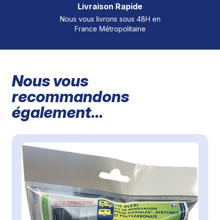
Livraison Rapide
Nous vous livrons sous 48H en
France Métropolitaine
Nous vous
recommandons
également...
Il est possible de naviguer entre les éléments du carrousel à
Cliquer pour passer le carrousel
Cliquer pour accéder à la navigation en carrousel