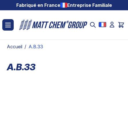
Aller au contenu
Fabriqué en France
Entreprise Familiale
Accueil
/
A.B.33
A.B.33