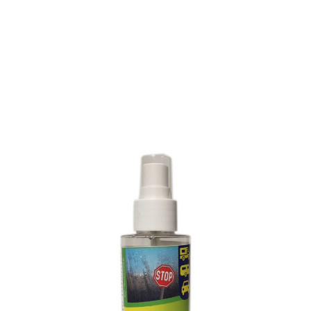
TRAITEMENT ANTI-BUEE
Référence : 105L
TRAITEMENT ANTI-BUEE
Compatible toutes surfaces
A.B. 33 laisse sur les surfaces traitées un film anti-buée